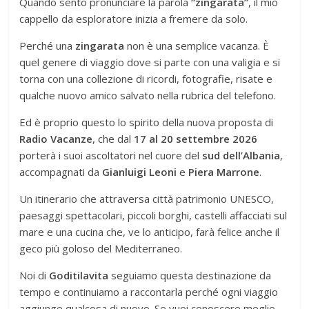
Quando sento pronunciare la parola
“zingarata”
, il mio
cappello da esploratore inizia a fremere da solo.
Perché una
zingarata
non è una semplice vacanza. È
quel genere di viaggio dove si parte con una valigia e si
torna con una collezione di ricordi, fotografie, risate e
qualche nuovo amico salvato nella rubrica del telefono.
Ed è proprio questo lo spirito della nuova proposta di
Radio Vacanze
, che dal
17 al 20 settembre 2026
porterà i suoi ascoltatori nel cuore del
sud dell’Albania
,
accompagnati da
Gianluigi Leoni
e
Piera Marrone
.
Un itinerario che attraversa città patrimonio UNESCO,
paesaggi spettacolari, piccoli borghi, castelli affacciati sul
mare e una cucina che, ve lo anticipo, farà felice anche il
geco più goloso del Mediterraneo.
Noi di
Goditilavita
seguiamo questa destinazione da
tempo e continuiamo a raccontarla perché ogni viaggio
aggiunge qualcosa di nuovo. Se vuoi conoscere meglio