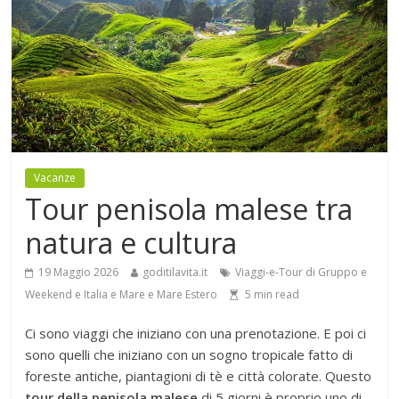
Vacanze
Tour penisola malese tra
natura e cultura
19 Maggio 2026
goditilavita.it
Viaggi-e-Tour di Gruppo e
Weekend e Italia e Mare e Mare Estero
5
min read
Ci sono viaggi che iniziano con una prenotazione. E poi ci
sono quelli che iniziano con un sogno tropicale fatto di
foreste antiche, piantagioni di tè e città colorate. Questo
tour della penisola malese
di 5 giorni è proprio uno di