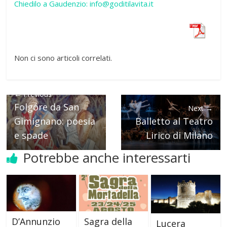
Chiedilo a Gaudenzio: info@goditilavita.it
Non ci sono articoli correlati.
← Previous
Folgóre da San
Next →
Gimignano: poesia
Balletto al Teatro
e spade
Lirico di Milano
Potrebbe anche interessarti
D’Annunzio
Sagra della
Lucera