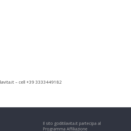
ilavita.it – cell +39 3333449182
Il sito goditilavita.it partecipa al
Programma Affiliazione