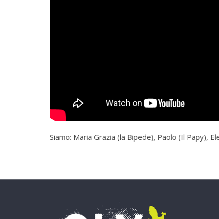
Siamo: Maria Grazia (la Bipede), Paolo (Il Papy), El