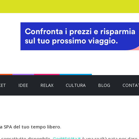
KET
IDEE
RELAX
CULTURA
BLOG
CONTA
a SPA del tuo tempo libero
.
 soprattutto disponibile,
GoditilaVita.it
è una realtà nata per dare s