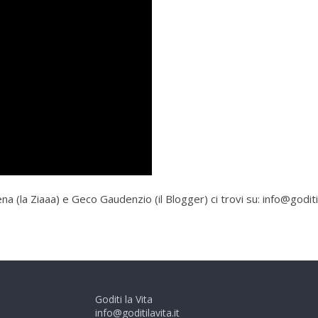
ena (la Ziaaa) e Geco Gaudenzio (il Blogger) ci trovi su: info@godit
Goditi la Vita
info@goditilavita.it