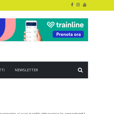
TTI
NEWSLETTER
upporto ai suoi iscritti attraverso le opportunità