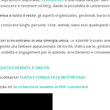
 conoscere e recensire sul blog, dando la possibilità di convenzion
ensa a tutto il resto
: gli aspetti organizzativi, gestionali, burocr
di conoscere luoghi, persone, cose, animali, siano essi quadrupedi o
ri si incontrano in una sinergia unica.
Le aziende trovano una
ngendo una fanbase appassionata. Gli iscritti, d’altra parte, godo
isibilità e engagement per le aziende, arricchimento e convenienz
CLICCA E ISCRIVITI, E’ GRATIS!
oditilaivta?
CLICCA E CONSULTA LE NOSTRE FAQ!
edia Kit
Su richiesta lo inviamo in PDF: contattaci!