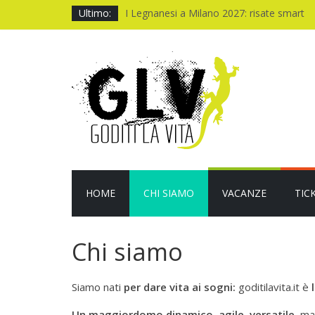
Ultimo:
I Legnanesi a Milano 2027: risate smart
New York a settembre: 5 giorni da vivere
One night only: notte folle, cuore acceso
Quando il CUP ti fa aspettare troppo
Baviera da fiaba tra castelli e meraviglie
HOME
CHI SIAMO
VACANZE
TIC
Chi siamo
Siamo nati
per dare vita ai sogni:
goditilavita.it è
l
Un maggiordomo dinamico, agile, versatile,
ma