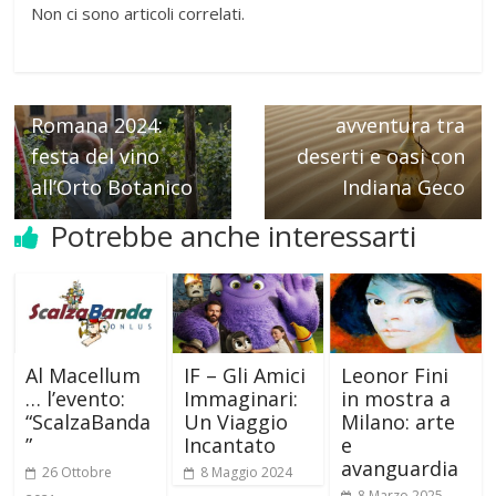
Non ci sono articoli correlati.
← Previous
Next →
Vendemmiata
Tour Oman:
Romana 2024:
avventura tra
festa del vino
deserti e oasi con
all’Orto Botanico
Indiana Geco
Potrebbe anche interessarti
Al Macellum
IF – Gli Amici
Leonor Fini
… l’evento:
Immaginari:
in mostra a
“ScalzaBanda
Un Viaggio
Milano: arte
”
Incantato
e
avanguardia
26 Ottobre
8 Maggio 2024
8 Marzo 2025