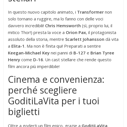
In questo nuovo capitolo animato, i
Transformer
non
solo tornano a ruggire, ma lo fanno con delle voci
davvero incredibili!
Chris Hemsworth
(sì, proprio lui, il
mitico Thor!) presta la voce a
Orion Pax
, il protagonista
assoluto della storia, mentre
Scarlett Johansson
dà vita
a
Elita-1
. Ma non è finita qui! Preparati a sentire
Keegan-Michael Key
nei panni di
B-127
e
Brian Tyree
Henry
come
D-16
. Un cast stellare che rende questo
film ancora più imperdibile!
Cinema e convenienza:
perché scegliere
GoditiLaVita per i tuoi
biglietti
Oltre a goderti un film epico, grazie a
GoditiLaVita