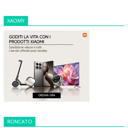
XAOMY
RONCATO