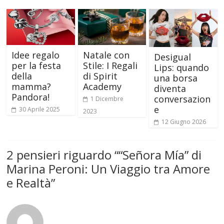
Idee regalo
Natale con
Desigual
per la festa
Stile: I Regali
Lips: quando
della
di Spirit
una borsa
mamma?
Academy
diventa
Pandora!
conversazion
1 Dicembre
e
30 Aprile 2025
2023
12 Giugno 2026
2 pensieri riguardo “
“Señora Mía” di
Marina Peroni: Un Viaggio tra Amore
e Realtà
”