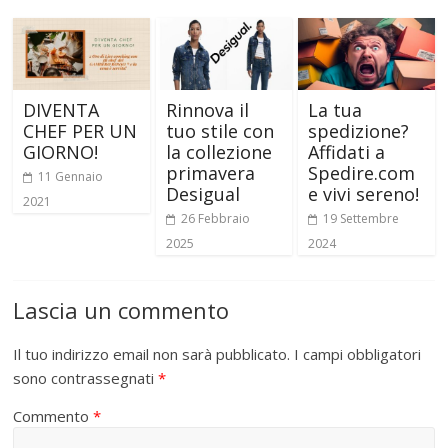
DIVENTA
Rinnova il
La tua
CHEF PER UN
tuo stile con
spedizione?
GIORNO!
la collezione
Affidati a
primavera
Spedire.com
11 Gennaio
Desigual
e vivi sereno!
2021
26 Febbraio
19 Settembre
2025
2024
Lascia un commento
Il tuo indirizzo email non sarà pubblicato.
I campi obbligatori
sono contrassegnati
*
Commento
*