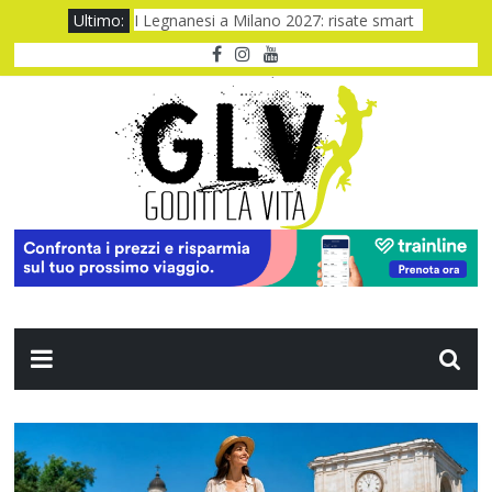
Ultimo:
I Legnanesi a Milano 2027: risate smart
New York a settembre: 5 giorni da vivere
One night only: notte folle, cuore acceso
Quando il CUP ti fa aspettare troppo