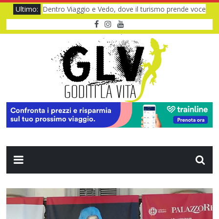
Ultimo:
Dentro Viaggio e Vedo, dove il turismo prende voce
Quando il CUP ti fa aspettare troppo
Baviera da fiaba tra castelli e meraviglie
I Legnanesi a Milano 2027: risate smart
Film al cinema ad agosto 2026: le novità