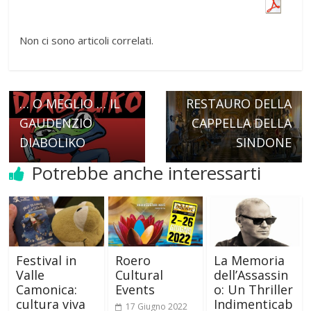
Non ci sono articoli correlati.
Next →
TORINO IL POLO
← Previous
DIABOLIK SONO IO
REALE E IL
… O MEGLIO … IL
RESTAURO DELLA
GAUDENZIO
CAPPELLA DELLA
DIABOLIKO
SINDONE
Potrebbe anche interessarti
Festival in
Roero
La Memoria
Valle
Cultural
dell’Assassin
Camonica:
Events
o: Un Thriller
cultura viva
Indimenticab
17 Giugno 2022