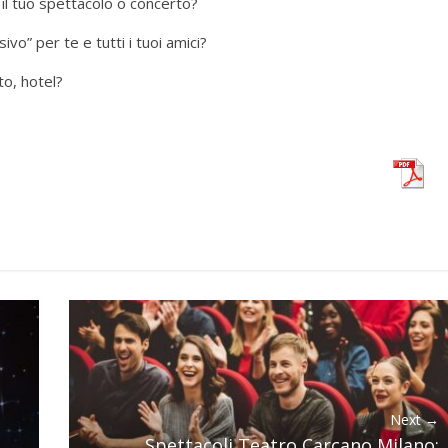
 il tuo spettacolo o concerto?
vo” per te e tutti i tuoi amici?
to, hotel?
Next →
Spettacoli Teatro Carcano Milano: