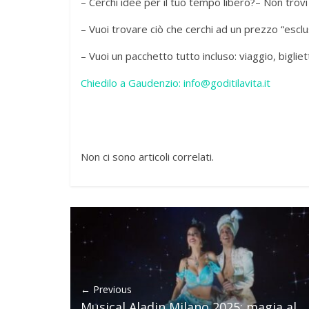
– Cerchi idee per il tuo tempo libero?– Non trovi
– Vuoi trovare ciò che cerchi ad un prezzo “esclusi
– Vuoi un pacchetto tutto incluso: viaggio, bigliet
Chiedilo a Gaudenzio: info@goditilavita.it
Non ci sono articoli correlati.
← Previous
Musical Aladin Milano 2025: magia al