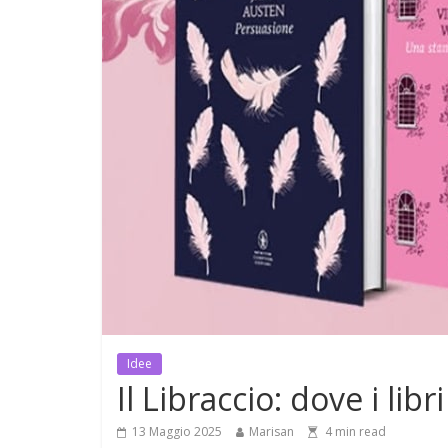
Idee
Il Libraccio: dove i lib
13 Maggio 2025
Marisan
4
min read