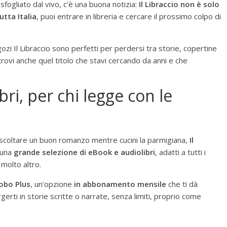
 sfogliato dal vivo, c’è una buona notizia:
Il Libraccio non è solo
utta Italia
, puoi entrare in libreria e cercare il prossimo colpo di
egozi Il Libraccio sono perfetti per perdersi tra storie, copertine
i trovi anche quel titolo che stavi cercando da anni e che
ri, per chi legge con le
i ascoltare un buon romanzo mentre cucini la parmigiana,
Il
i una
grande selezione di eBook e audiolibri
, adatti a tutti i
e molto altro.
obo Plus
, un’opzione
in abbonamento mensile
che ti dà
erti in storie scritte o narrate, senza limiti, proprio come