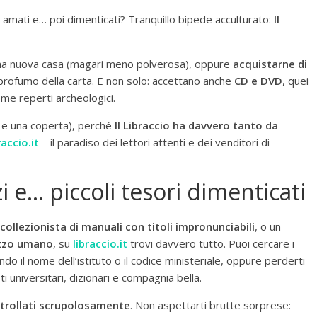
i, amati e… poi dimenticati? Tranquillo bipede acculturato:
Il
na nuova casa (magari meno polverosa), oppure
acquistarne di
 profumo della carta. E non solo: accettano anche
CD e DVD
, quei
ome reperti archeologici.
e e una coperta), perché
Il Libraccio ha davvero tanto da
accio.it
– il paradiso dei lettori attenti e dei venditori di
zi e… piccoli tesori dimenticati
collezionista di manuali con titoli impronunciabili
, o un
rezzo umano
, su
libraccio.it
trovi davvero tutto. Puoi cercare i
do il nome dell’istituto o il codice ministeriale, oppure perderti
sti universitari, dizionari e compagnia bella.
trollati scrupolosamente
. Non aspettarti brutte sorprese: