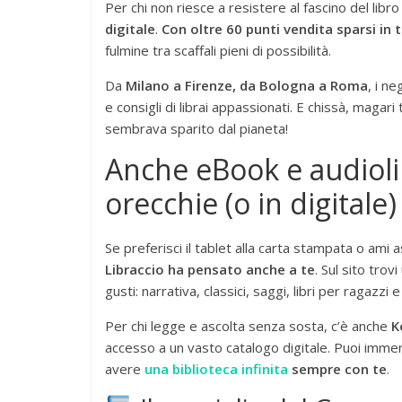
Per chi non riesce a resistere al fascino del libro
digitale
.
Con oltre 60 punti vendita sparsi in t
fulmine tra scaffali pieni di possibilità.
Da
Milano a Firenze, da Bologna a Roma
, i n
e consigli di librai appassionati. E chissà, magar
sembrava sparito dal pianeta!
Anche eBook e audiolib
orecchie (o in digitale)
Se preferisci il tablet alla carta stampata o am
Libraccio ha pensato anche a te
. Sul sito trov
gusti: narrativa, classici, saggi, libri per ragazzi 
Per chi legge e ascolta senza sosta, c’è anche
K
accesso a un vasto catalogo digitale. Puoi immerg
avere
una biblioteca infinita
sempre con te
.