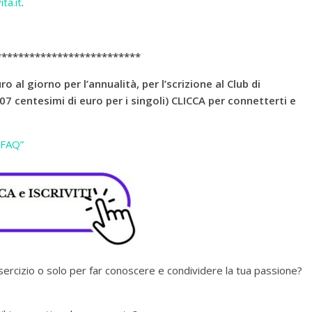
ita.it
.
**************************
ro al giorno per l’annualità, per l’scrizio
ne al Club di
7 centesimi di euro per i singoli) CLICCA per connetterti e
 “FAQ”
esercizio o solo per far conoscere e condividere la tua passione?