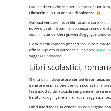
Hai una libreria che sta per scoppiare? Libri lett
Libraccio è la tua ancora di salvezza!
Qui puoi
vendere i tuoi libri usati
e dare loro u
nuovi o usati
, risparmiando senza rinunciare al
dischi misteriosi che i giovani d’oggi guardano c
E ora, siediti comodo (magari con un tè fumant
offrire
. Il punto di partenza è uno solo:
www.libr
saggezza cartacea.
Libri scolastici, roman
Che tu sia un
divoratore seriale di romanzi
, un
genitore in missione per libri scolastici a p
testi adottati dalla scuola semplicemente inseren
fra titoli di ogni genere: narrativa, saggistica, te
I
libri usati
messi in vendita online vengono
con