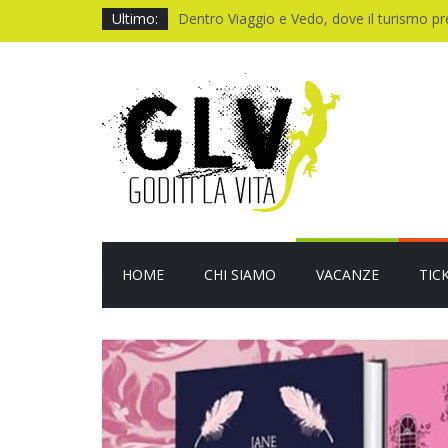
Ultimo:
Dentro Viaggio e Vedo, dove il turismo p
Quando il CUP ti fa aspettare troppo
Baviera da fiaba tra castelli e meraviglie
I Legnanesi a Milano 2027: risate smart
Film al cinema ad agosto 2026: le novità
HOME
CHI SIAMO
VACANZE
TIC