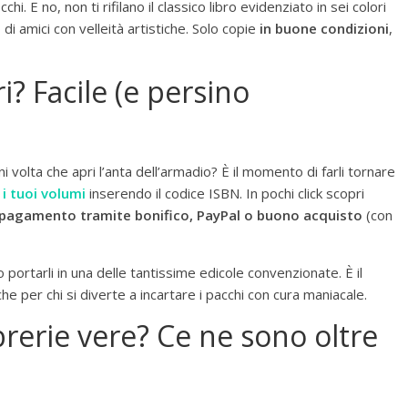
i. E no, non ti rifilano il classico libro evidenziato in sei colori
di amici con velleità artistiche. Solo copie
in buone condizioni
,
i? Facile (e persino
gni volta che apri l’anta dell’armadio? È il momento di farli tornare
 i tuoi volumi
inserendo il codice ISBN. In pochi click scopri
pagamento tramite bonifico, PayPal o buono acquisto
(con
e o portarli in una delle tantissime edicole convenzionate. È il
e per chi si diverte a incartare i pacchi con cura maniacale.
brerie vere? Ce ne sono oltre