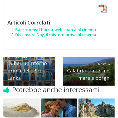
Articoli Correlati:
Backrooms: l’horror web sbarca al cinema
Disclosure Day, il mistero arriva al cinema
← Previous
Dubai, un ritorno
Next →
prima dello Sri
Calabria tra terme,
Lanka
mare e borghi
Potrebbe anche interessarti