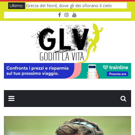
Ultimo:
Grecia del Nord, dove gli dei sfiorano il cielo
Baviera da fiaba tra castelli e meraviglie
I Legnanesi a Milano 2027: risate smart
Film al cinema ad agosto 2026: le novità