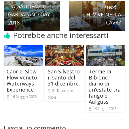
DA GAUDENZIO …
Next →
GARDALAND DAY
CHI VIVE NELLA
2018
CAVA?
Potrebbe anche interessarti
Caorle: Slow
San Silvestro:
Terme di
Flow Veneto
il santo del
Bibione:
Waterways
31 dicembre
diario di
Experience
un’estate tra
31 Dicembre
fango e
16 Maggio 2023
2024
Aufguss
19 Luglio 2025
Lascia un commento