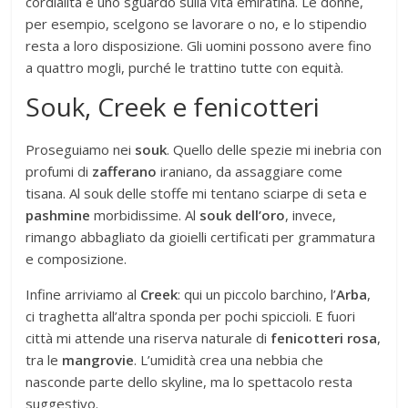
cordialità e uno sguardo sulla vita emiratina. Le donne,
per esempio, scelgono se lavorare o no, e lo stipendio
resta a loro disposizione. Gli uomini possono avere fino
a quattro mogli, purché le trattino tutte con equità.
Souk, Creek e fenicotteri
Proseguiamo nei
souk
. Quello delle spezie mi inebria con
profumi di
zafferano
iraniano, da assaggiare come
tisana. Al souk delle stoffe mi tentano sciarpe di seta e
pashmine
morbidissime. Al
souk dell’oro
, invece,
rimango abbagliato da gioielli certificati per grammatura
e composizione.
Infine arriviamo al
Creek
: qui un piccolo barchino, l’
Arba
,
ci traghetta all’altra sponda per pochi spiccioli. E fuori
città mi attende una riserva naturale di
fenicotteri rosa
,
tra le
mangrovie
. L’umidità crea una nebbia che
nasconde parte dello skyline, ma lo spettacolo resta
suggestivo.