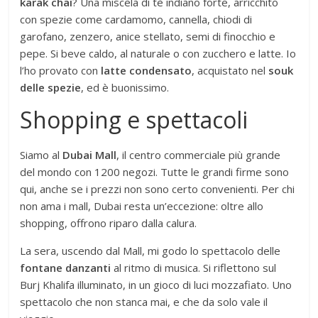
karak chai
? Una miscela di tè indiano forte, arricchito
con spezie come cardamomo, cannella, chiodi di
garofano, zenzero, anice stellato, semi di finocchio e
pepe. Si beve caldo, al naturale o con zucchero e latte. Io
l’ho provato con
latte condensato
, acquistato nel
souk
delle spezie
, ed è buonissimo.
Shopping e spettacoli
Siamo al
Dubai Mall
, il centro commerciale più grande
del mondo con 1200 negozi. Tutte le grandi firme sono
qui, anche se i prezzi non sono certo convenienti. Per chi
non ama i mall, Dubai resta un’eccezione: oltre allo
shopping, offrono riparo dalla calura.
La sera, uscendo dal Mall, mi godo lo spettacolo delle
fontane danzanti
al ritmo di musica. Si riflettono sul
Burj Khalifa illuminato, in un gioco di luci mozzafiato. Uno
spettacolo che non stanca mai, e che da solo vale il