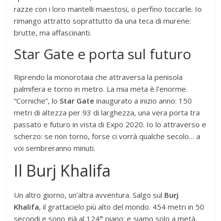
razze con i loro mantelli maestosi, o perfino toccarle. Io
rimango attratto soprattutto da una teca di murene:
brutte, ma affascinanti.
Star Gate e porta sul futuro
Riprendo la monorotaia che attraversa la penisola
palmifera e torno in metro. La mia meta è l’enorme
“Corniche”, lo
Star Gate
inaugurato a inizio anno: 150
metri di altezza per 93 di larghezza, una vera porta tra
passato e futuro in vista di Expo 2020. Io lo attraverso e
scherzo: se non torno, forse ci vorrà qualche secolo… a
voi sembreranno minuti.
Il Burj Khalifa
Un altro giorno, un’altra avventura. Salgo sul
Burj
Khalifa
, il grattacielo più alto del mondo. 454 metri in 50
secondi e sono già al 124° piano: e siamo solo a metà,