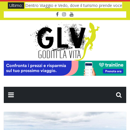
Ultimo:
Dentro Viaggio e Vedo, dove il turismo prende voce
Quando il CUP ti fa aspettare troppo
Baviera da fiaba tra castelli e meraviglie
I Legnanesi a Milano 2027: risate smart
Film al cinema ad agosto 2026: le novità