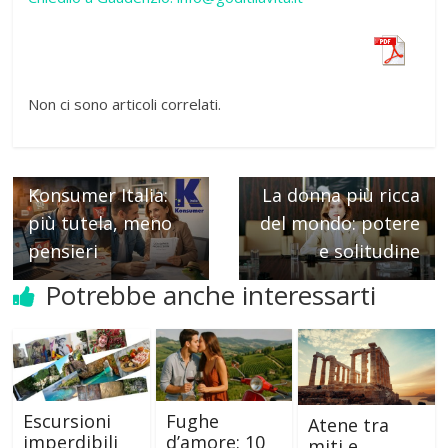
Non ci sono articoli correlati.
← Previous
Next →
Konsumer Italia:
La donna più ricca
più tutela, meno
del mondo: potere
pensieri
e solitudine
Potrebbe anche interessarti
Escursioni
Fughe
Atene tra
imperdibili
d’amore: 10
miti e