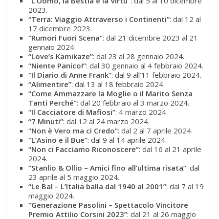
“L’Uomo, la Bestia e la Virtù”
: dal 5 al 10 dicembre
2023.
“Terra: Viaggio Attraverso i Continenti”
: dal 12 al
17 dicembre 2023.
“Rumori Fuori Scena”
: dal 21 dicembre 2023 al 21
gennaio 2024.
“Love’s Kamikaze”
: dal 23 al 28 gennaio 2024.
“Niente Panico!”
: dal 30 gennaio al 4 febbraio 2024.
“Il Diario di Anne Frank”
: dal 9 all’11 febbraio 2024.
“Alimentire”
: dal 13 al 18 febbraio 2024.
“Come Ammazzare la Moglie o il Marito Senza
Tanti Perché”
: dal 20 febbraio al 3 marzo 2024.
“Il Cacciatore di Mafiosi”
: 4 marzo 2024.
“7 Minuti”
: dal 12 al 24 marzo 2024.
“Non è Vero ma ci Credo”
: dal 2 al 7 aprile 2024.
“L’Asino e il Bue”
: dal 9 al 14 aprile 2024.
“Non ci Facciamo Riconoscere”
: dal 16 al 21 aprile
2024.
“Stanlio & Ollio – Amici fino all’ultima risata”
: dal
23 aprile al 5 maggio 2024.
“Le Bal – L’Italia balla dal 1940 al 2001”
: dal 7 al 19
maggio 2024.
“Generazione Pasolini – Spettacolo Vincitore
Premio Attilio Corsini 2023”
: dal 21 al 26 maggio