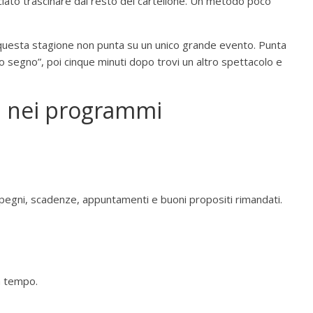
ciato trascinare dal resto del cartellone. Un metodo poco
e questa stagione non punta su un unico grande evento. Punta
 lo segno”, poi cinque minuti dopo trovi un altro spettacolo e
a nei programmi
mpegni, scadenze, appuntamenti e buoni propositi rimandati.
a tempo.