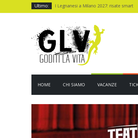
Ultimo:
I Legnanesi a Milano 2027: risate smart
New York a settembre: 5 giorni da vivere
One night only: notte folle, cuore acceso
Quando il CUP ti fa aspettare troppo
Baviera da fiaba tra castelli e meraviglie
HOME
CHI SIAMO
VACANZE
TIC