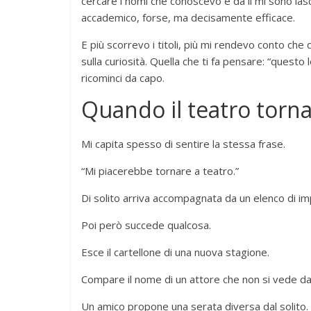
cercare i nomi che conoscevo e da lì mi sono las
accademico, forse, ma decisamente efficace.
E più scorrevo i titoli, più mi rendevo conto ch
sulla curiosità. Quella che ti fa pensare: “questo
ricominci da capo.
Quando il teatro torn
Mi capita spesso di sentire la stessa frase.
“Mi piacerebbe tornare a teatro.”
Di solito arriva accompagnata da un elenco di i
Poi però succede qualcosa.
Esce il cartellone di una nuova stagione.
Compare il nome di un attore che non si vede d
Un amico propone una serata diversa dal solito.