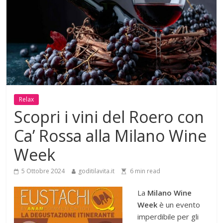
Relax
Scopri i vini del Roero con
Ca’ Rossa alla Milano Wine
Week
5 Ottobre 2024
goditilavita.it
6
min read
La
Milano Wine
Week
è un evento
imperdibile per gli