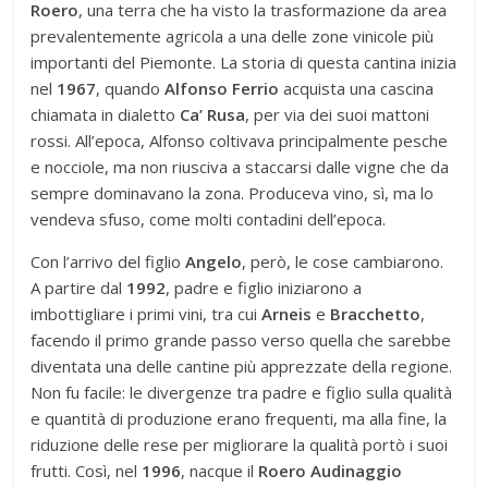
Roero
, una terra che ha visto la trasformazione da area
prevalentemente agricola a una delle zone vinicole più
importanti del Piemonte. La storia di questa cantina inizia
nel
1967
, quando
Alfonso Ferrio
acquista una cascina
chiamata in dialetto
Ca’ Rusa
, per via dei suoi mattoni
rossi. All’epoca, Alfonso coltivava principalmente pesche
e nocciole, ma non riusciva a staccarsi dalle vigne che da
sempre dominavano la zona. Produceva vino, sì, ma lo
vendeva sfuso, come molti contadini dell’epoca.
Con l’arrivo del figlio
Angelo
, però, le cose cambiarono.
A partire dal
1992
, padre e figlio iniziarono a
imbottigliare i primi vini, tra cui
Arneis
e
Bracchetto
,
facendo il primo grande passo verso quella che sarebbe
diventata una delle cantine più apprezzate della regione.
Non fu facile: le divergenze tra padre e figlio sulla qualità
e quantità di produzione erano frequenti, ma alla fine, la
riduzione delle rese per migliorare la qualità portò i suoi
frutti. Così, nel
1996
, nacque il
Roero Audinaggio