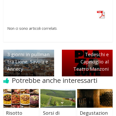
Non ci sono articoli correlati.
Next →
Plaza Suite con
← Previous
3 giorni in pullman
Tedeschi e
tra Lione, Savoia e
Caprioglio al
Annecy
Teatro Manzoni
Potrebbe anche interessarti
Risotto
Sorsi di
Degustazion