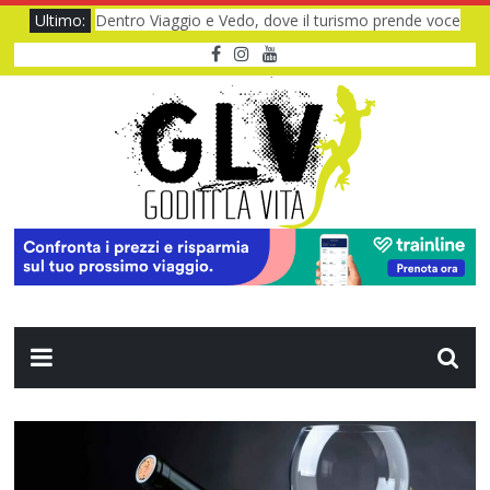
Ultimo:
Dentro Viaggio e Vedo, dove il turismo prende voce
Quando il CUP ti fa aspettare troppo
Baviera da fiaba tra castelli e meraviglie
I Legnanesi a Milano 2027: risate smart
Film al cinema ad agosto 2026: le novità