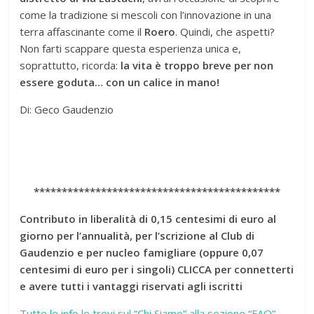
come la tradizione si mescoli con l’innovazione in una
terra affascinante come il
Roero
. Quindi, che aspetti?
Non farti scappare questa esperienza unica e,
soprattutto, ricorda:
la vita è troppo breve per non
essere goduta… con un calice in mano!
Di: Geco Gaudenzio
********************************************
Contributo in liberalità di 0,15 centesimi di euro al
giorno per l’annualità, per l’scrizio
ne al Club di
Gaudenzio e per nucleo famigliare (oppure 0,07
centesimi di euro per i singoli) CLICCA per connetterti
e avere tutti i vantaggi riservati agli iscritti
Tutte le info le trovi sul “Chi Siamo” alla sezione “FAQ”