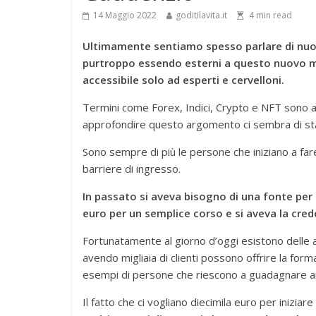
14 Maggio 2022
goditilavita.it
4
min read
Ultimamente sentiamo spesso parlare
di nu
purtroppo essendo esterni a questo nuovo m
accessibile solo ad esperti e cervelloni.
Termini come Forex, Indici, Crypto e NFT sono a
approfondire questo argomento ci sembra di star
Sono sempre di più le persone che iniziano a fa
barriere di ingresso.
In passato si aveva bisogno di una fonte pe
euro per un semplice corso e si aveva la crede
Fortunatamente al giorno d’oggi esistono delle 
avendo migliaia di clienti possono offrire la for
esempi di persone che riescono a guadagnare 
Il fatto che ci vogliano diecimila euro per inizia