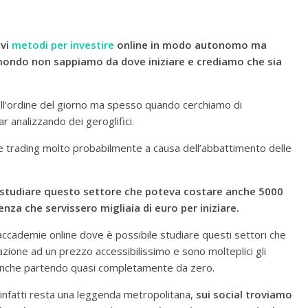
ovi
metodi per investire
online in modo autonomo ma
ondo non sappiamo da dove iniziare e crediamo che sia
ll’ordine del giorno ma spesso quando cerchiamo di
 analizzando dei geroglifici.
re trading molto probabilmente a causa dell’abbattimento delle
r studiare questo settore che poteva costare anche 5000
nza che servissero migliaia di euro per iniziare.
accademie online dove è possibile studiare questi settori che
mazione ad un prezzo accessibilissimo e sono molteplici gli
anche partendo quasi completamente da zero.
re infatti resta una leggenda metropolitana,
sui social troviamo