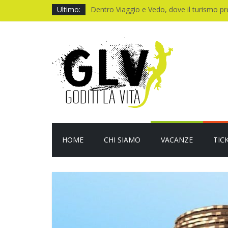
Ultimo:
Dentro Viaggio e Vedo, dove il turismo p
Quando il CUP ti fa aspettare troppo
Baviera da fiaba tra castelli e meraviglie
I Legnanesi a Milano 2027: risate smart
Film al cinema ad agosto 2026: le novità
HOME
CHI SIAMO
VACANZE
TIC