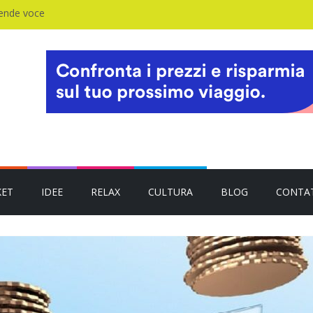
rende voce
KET
IDEE
RELAX
CULTURA
BLOG
CONTA