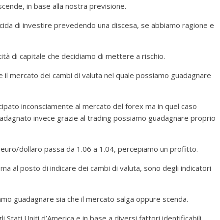
scende, in base alla nostra previsione.
ida di investire prevedendo una discesa, se abbiamo ragione e
tà di capitale che decidiamo di mettere a rischio.
e il mercato dei cambi di valuta nel quale possiamo guadagnare
ecipato inconsciamente al mercato del forex ma in quel caso
uadagnato invece grazie al trading possiamo guadagnare proprio
 euro/dollaro passa da 1.06 a 1.04, percepiamo un profitto.
ma al posto di indicare dei cambi di valuta, sono degli indicatori
iamo guadagnare sia che il mercato salga oppure scenda.
 Stati Uniti d’America e in base a diversi fattori identificabili