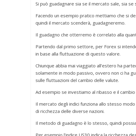
Si può guadagnare sia se il mercato sale, sia se 
Facendo un esempio pratico mettiamo che si dec
quindi il mercato scenderà, guadagneremo.
Il guadagno che otterremo è correlato alla quanti
Partendo dal primo settore, per Forex si intend
in base alla fluttuazione di questo valore.
Chiunque abbia mai viaggiato all’estero ha part
solamente in modo passivo, ovvero non ci ha g
sulle fluttuazioni del cambio delle valute.
Ad esempio se investiamo al ribasso e il cambio
Il mercato degli indici funziona allo stesso modo 
di ricchezza delle diverse nazioni.
Il metodo di guadagno è lo stesso, quindi poss
Per esempio l’indice US30 indica la ricchezza degli