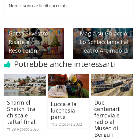
Non ci sono articoli correlati.
← Previous
Capodanno con
Next →
Gatto Silvestro:
Magia su Ghiaccio:
Risate e
Lo Schiaccianoci al
Resoluzioni
Teatro Arcimboldi
Potrebbe anche interessarti
Sharm el
Due
Lucca e la
Sheikh: tra
centenari:
lucchesia – I
chisca e
ferrovia e
parte
taftaf finali
radio al
3 Ottobre 2022
Museo di
29 Agosto 2025
Bergün