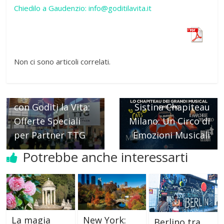
Chiedilo a Gaudenzio: info@goditilavita.it
Non ci sono articoli correlati.
← Previous
Esplora il Mondo
Next →
con Goditi la Vita:
Sistina Chapiteau
Offerte Speciali
Milano: Un Circo di
per Partner TTG
Emozioni Musicali
Potrebbe anche interessarti
La magia
New York:
Berlino tra