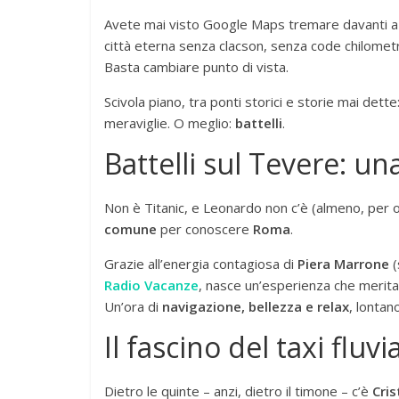
Avete mai visto Google Maps tremare davanti 
città eterna senza clacson, senza code chilometr
Basta cambiare punto di vista.
Scivola piano, tra ponti storici e storie mai dette
meraviglie. O meglio:
battelli
.
Battelli sul Tevere: un
Non è Titanic, e Leonardo non c’è (almeno, per 
comune
per conoscere
Roma
.
Grazie all’energia contagiosa di
Piera Marrone
(
Radio Vacanze
, nasce un’esperienza che merita 
Un’ora di
navigazione, bellezza e relax
, lontan
Il fascino del taxi fluv
Dietro le quinte – anzi, dietro il timone – c’è
Cris