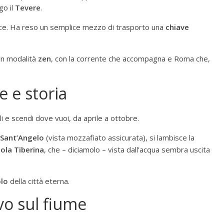
go il
Tevere
.
lce. Ha reso un semplice mezzo di trasporto una
chiave
 in modalità
zen
, con la corrente che accompagna e Roma che,
e e storia
li e scendi dove vuoi, da aprile a ottobre.
 Sant’Angelo
(vista mozzafiato assicurata), si lambisce la
sola Tiberina
, che – diciamolo – vista dall’acqua sembra uscita
olo
della città eterna.
vo sul fiume