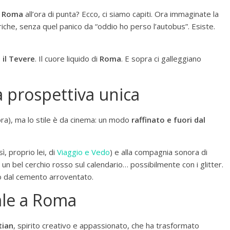
a
Roma
all’ora di punta? Ecco, ci siamo capiti. Ora immaginate la
iche, senza quel panico da “oddio ho perso l’autobus”. Esiste.
:
il Tevere
. Il cuore liquido di
Roma
. E sopra ci galleggiano
a prospettiva unica
ora), ma lo stile è da cinema: un modo
raffinato e fuori dal
sì, proprio lei, di
Viaggio e Vedo
) e alla compagnia sonora di
un bel cerchio rosso sul calendario… possibilmente con i glitter.
o dal cemento arroventato.
iale a Roma
tian
, spirito creativo e appassionato, che ha trasformato