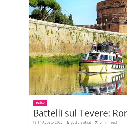
Relax
Battelli sul Tevere: Ro
14 Agosto 2025
goditilavita.it
5
min read