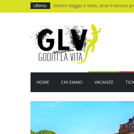
Ultimo:
Dentro Viaggio e Vedo, dove il turismo p
Quando il CUP ti fa aspettare troppo
Baviera da fiaba tra castelli e meraviglie
I Legnanesi a Milano 2027: risate smart
Film al cinema ad agosto 2026: le novità
HOME
CHI SIAMO
VACANZE
TIC