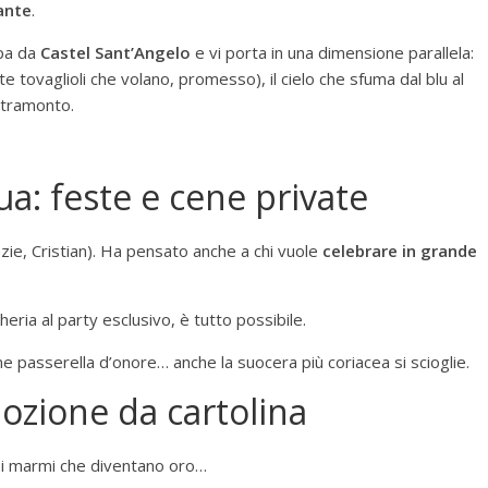
ante
.
lpa da
Castel Sant’Angelo
e vi porta in una dimensione parallela:
te tovaglioli che volano, promesso), il cielo che sfuma dal blu al
 tramonto.
qua: feste e cene private
razie, Cristian). Ha pensato anche a chi vuole
celebrare in grande
heria al party esclusivo, è tutto possibile.
 passerella d’onore… anche la suocera più coriacea si scioglie.
zione da cartolina
ua, i marmi che diventano oro…