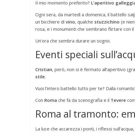
Il mio momento preferito?
L’aperitivo galleggi
Ogni sera, da martedì a domenica, il battello sa
un bicchiere di
vino
, qualche
stuzzichino
(e nien
rosa, e i monumenti che sembrano flirtare con il
Un’ora che sembra durare un sogno.
Eventi speciali sull’ac
Cristian
, però, non si è fermato all’aperitivo (g
stile
.
Vuoi l’intero battello tutto per te? Dalla romantic
Con
Roma
che fa da scenografia e il
Tevere
come
Roma al tramonto: emo
La luce che accarezza i ponti, i riflessi sull’acq