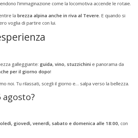
cendono l’immaginazione come la locomotiva accende le rotaie.
entire la
brezza alpina anche in riva al Tevere
. E quando si
ro voglia di partire con lui.
esperienza
llezza galleggiante:
guida
,
vino
,
stuzzichini
e panorama da
anche per il giorno dopo
!
o noi. Tu rilassati, scegli il giorno e… salpa verso la bellezza.
6 agosto?
oledì, giovedì, venerdì, sabato e domenica alle 18:00
, con