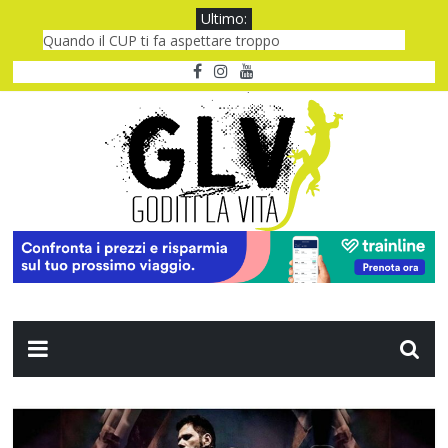
Ultimo:
Quando il CUP ti fa aspettare troppo
Quando “spegni e riaccendi” non basta: le Emergenze IT
Il Bellavita Alessandria: relax e benessere
New York a settembre: 5 giorni da vivere
One night only: notte folle, cuore acceso