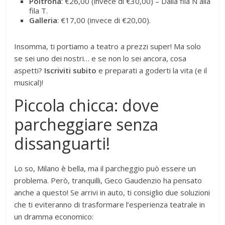
Poltrona
: €26,00 (invece di €30,00) – Dalla fila N alla
fila T.
Galleria
: €17,00 (invece di €20,00).
Insomma, ti portiamo a teatro a prezzi super! Ma solo
se sei uno dei nostri… e se non lo sei ancora, cosa
aspetti?
Iscriviti subito
e preparati a goderti la vita (e il
musical)!
Piccola chicca: dove
parcheggiare senza
dissanguarti!
Lo so, Milano è bella, ma il parcheggio può essere un
problema. Però, tranquilli, Geco Gaudenzio ha pensato
anche a questo! Se arrivi in auto, ti consiglio due soluzioni
che ti eviteranno di trasformare l’esperienza teatrale in
un dramma economico: