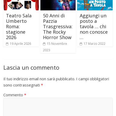
Teatro Sala
50 Anni di
Aggiungi un
Umberto
Pazzia
posto a
Roma:
Trasgressiva:
tavola … chi
stagione
The Rocky
non conosce
2026
Horror Show
…
19 Aprile 2026
15 Novembre
17 Marzo 2022
2023
Lascia un commento
Il tuo indirizzo email non sarà pubblicato.
I campi obbligatori
sono contrassegnati
*
Commento
*