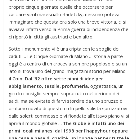
proprio cinque giornate quelle che occorsero per
cacciare via il maresciallo Radetzky, nessuno poteva
immaginare che questa era solo una breve vittoria, ci si
avviava infatti verso la Prima guerra di indipendenza che
ci riportò in città gli austriaci e ben altro.
Sotto il monumento vi è una cripta con le spoglie dei
caduti … Le Cinque Giornate di Milano … storia a parte
oggi è a centro di un crocevia sempre popoloso e su un
lato si trova uno del grandi magazzini storici per Milano:
il Coin. Dal ’62 offre sette piani di idee per
abbigliamento, tessile, profumeria,
oggettistica, un
giro lo consiglio sempre soprattutto nel periodo dei
saldi, ma se evitate di farvi stordire da uno spruzzo di
profumo novità di questo o di quello stilista spruzzatovi
dalle solerti commesse e vi fiondate all’ottavo piano vi si
aprirà il mondo globale …
The Globe è infatti uno dei
primi locali milanesi dal 1998 per l’happyhour oppure
una cena a base di cruditè, un lounge bar per tutte le