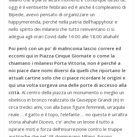
oggi è il ventisette febbraio ed è anche il compleanno di
Bipede, avevo pensato di organizzare un
happymerenda, perché nella patria dell’happyhour e
nello spirito dei milanesi che tutto reinventano ci si
adegua agli orari Covid dalle 16:00 alle 18:00 ahahah!
Poi però con un po’ di malinconia lascio correre ed
eccomi qui in Piazza Cinque Giornate o come la
chiamano i milanesi Porta Vittoria, non è perché a
noi piace dare nomi diversi da quelli che riportano le
attuali cartine solo che ci piace ricordare le origini e
qui una volta sorgeva una delle porte di accesso alla
città.
Al centro della piazza un monumento o meglio un
obelisco in bronzo realizzato da Giuseppe Grandi (in) in
circa tredici anni, con alla base figure femminili, un’aquila
reale … il gatto e il topo, l’elefante … no questa è un’altra
storia ahahah! Dicevo, c’e’ anche un leone il tutto a
ispirare moti e forza dell’insurrezione contro le truppe
austriache che nel ’48 dominavano Milano. Furono