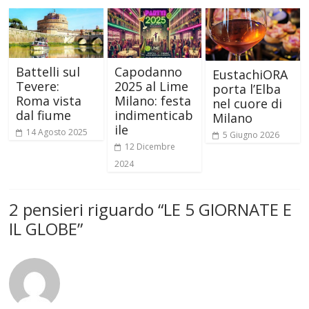
Battelli sul
Capodanno
EustachiORA
Tevere:
2025 al Lime
porta l’Elba
Roma vista
Milano: festa
nel cuore di
dal fiume
indimenticab
Milano
ile
14 Agosto 2025
5 Giugno 2026
12 Dicembre
2024
2 pensieri riguardo “
LE 5 GIORNATE E
IL GLOBE
”