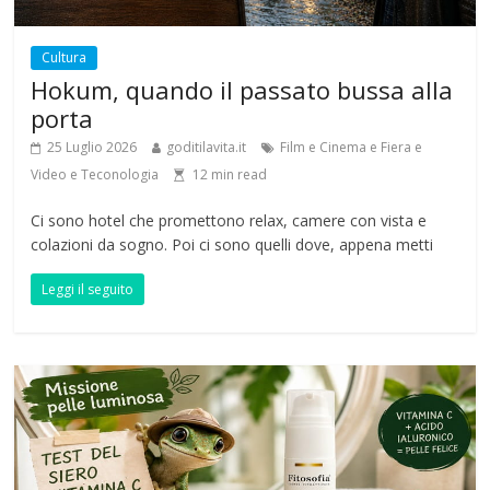
Cultura
Hokum, quando il passato bussa alla
porta
25 Luglio 2026
goditilavita.it
Film e Cinema e Fiera e
Video e Teconologia
12
min read
Ci sono hotel che promettono relax, camere con vista e
colazioni da sogno. Poi ci sono quelli dove, appena metti
Leggi il seguito