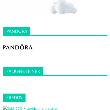
PANDORA
FALKENSTEINER
FREDDY