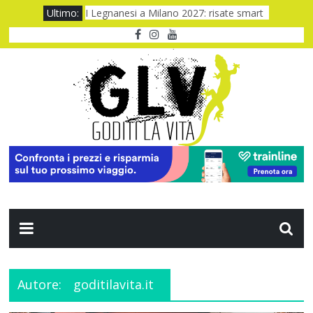
Baviera da fiaba tra castelli e meraviglie
Ultimo:
I Legnanesi a Milano 2027: risate smart
New York a settembre: 5 giorni da vivere
One night only: notte folle, cuore acceso
Quando il CUP ti fa aspettare troppo
Autore:
goditilavita.it